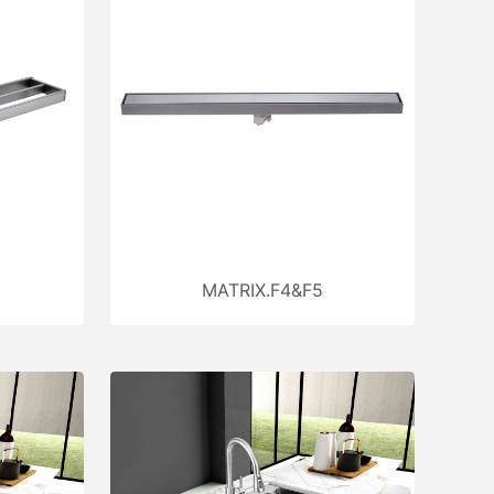
列
MATRIX.F4&F5