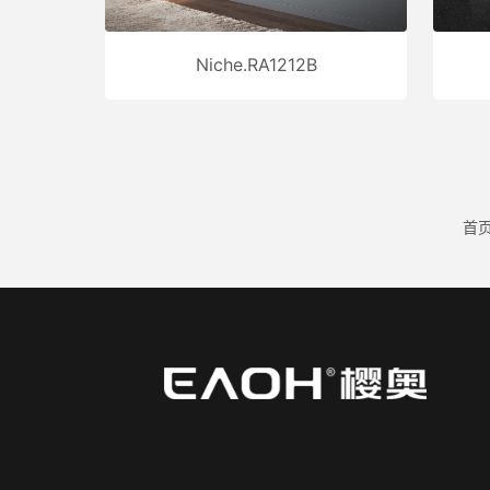
Niche.RA1212B
首