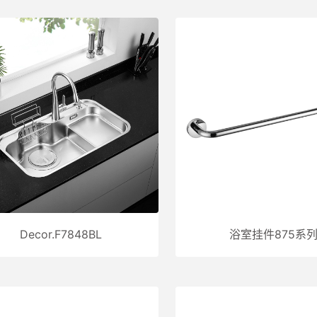
Decor.F7848BL
浴室挂件875系